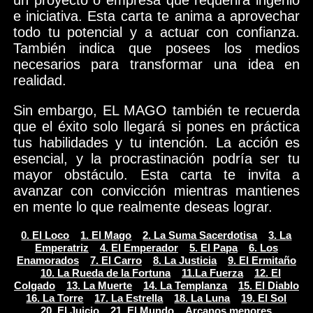
un proyecto o empresa que requerirá ingenio
e iniciativa. Esta carta te anima a aprovechar
todo tu potencial y a actuar con confianza.
También indica que posees los medios
necesarios para transformar una idea en
realidad.
Sin embargo, EL MAGO también te recuerda
que el éxito solo llegará si pones en práctica
tus habilidades y tu intención. La acción es
esencial, y la procrastinación podría ser tu
mayor obstáculo. Esta carta te invita a
avanzar con convicción mientras mantienes
en mente lo que realmente deseas lograr.
0. El Loco
1. El Mago
2. La Suma Sacerdotisa
3. La
Emperatriz
4. El Emperador
5. El Papa
6. Los
Enamorados
7. El Carro
8. La Justicia
9. El Ermitaño
10. La Rueda de la Fortuna
11.La Fuerza
12. El
Colgado
13. La Muerte
14. La Templanza
15. El Diablo
16. La Torre
17. La Estrella
18. La Luna
19. El Sol
20. El Juicio
21. El Mundo
Arcanos menores