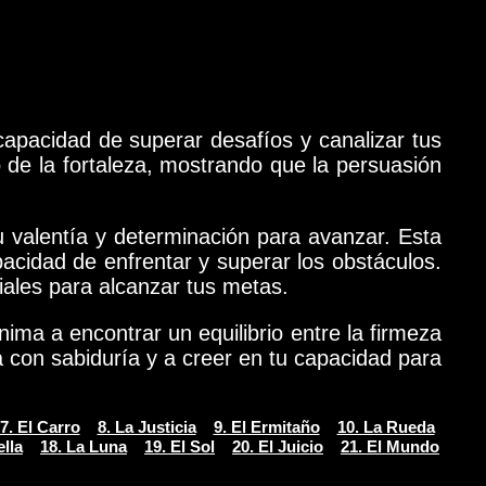
 capacidad de superar desafíos y canalizar tus
de la fortaleza, mostrando que la persuasión
 valentía y determinación para avanzar. Esta
apacidad de enfrentar y superar los obstáculos.
iales para alcanzar tus metas.
ma a encontrar un equilibrio entre la firmeza
za con sabiduría y a creer en tu capacidad para
7. El Carro
8. La Justicia
9. El Ermitaño
10. La Rueda
ella
18. La Luna
19. El Sol
20. El Juicio
21. El Mundo