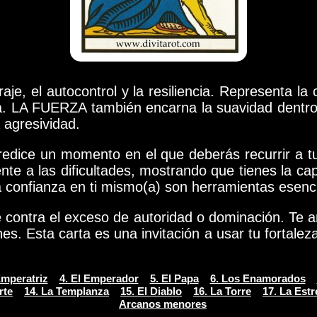
e, el autocontrol y la resiliencia. Representa la
a. LA FUERZA también encarna la suavidad dentro 
 agresividad.
edice un momento en el que deberás recurrir a tu
ente a las dificultades, mostrando que tienes la c
la confianza en ti mismo(a) son herramientas esenc
ontra el exceso de autoridad o dominación. Te ani
es. Esta carta es una invitación a usar tu fortale
Emperatriz
4. El Emperador
5. El Papa
6. Los Enamorados
rte
14. La Templanza
15. El Diablo
16. La Torre
17. La Estr
Arcanos menores